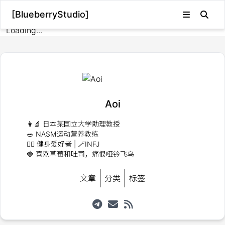
[BlueberryStudio]
Loading...
Aoi
👩‍🔬 日本某国立大学助理教授
🥗 NASM运动营养教练
🏋️‍♀️ 健身爱好者 | 🪄INFJ
🍓 喜欢草莓和吐司，痛恨哑铃飞鸟
文章
分类
标签