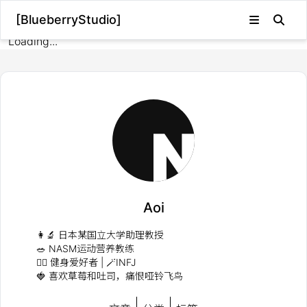
[BlueberryStudio]
Loading...
Aoi
👩‍🔬 日本某国立大学助理教授
🥗 NASM运动营养教练
🏋️‍♀️ 健身爱好者 | 🪄INFJ
🍓 喜欢草莓和吐司，痛恨哑铃飞鸟